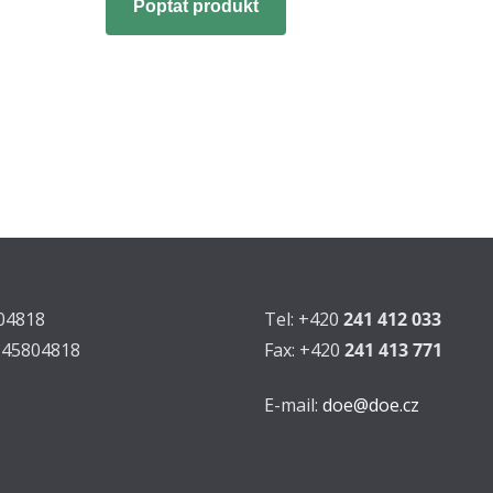
Poptat produkt
804818
Tel: +420
241 412 033
Z45804818
Fax: +420
241 413 771
E-mail:
doe@doe.cz