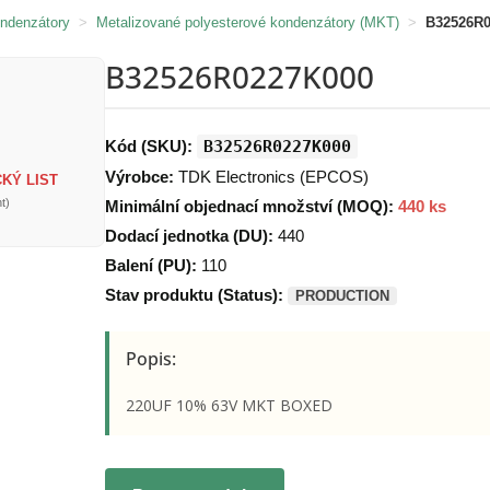
ondenzátory
>
Metalizované polyesterové kondenzátory (MKT)
>
B32526R
B32526R0227K000
Kód (SKU):
B32526R0227K000
Výrobce:
TDK Electronics (EPCOS)
KÝ LIST
t)
Minimální objednací množství (MOQ):
440 ks
Dodací jednotka (DU):
440
Balení (PU):
110
Stav produktu (Status):
PRODUCTION
Popis:
220UF 10% 63V MKT BOXED