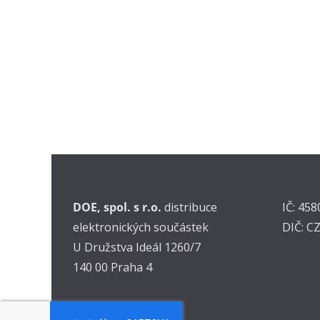
DOE, spol. s r.o.
distribuce
IČ: 45
elektronických součástek
DIČ: C
U Družstva Ideál 1260/7
140 00 Praha 4