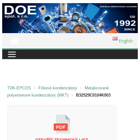
Přeskočit
na
obsah
English
TDK-EPCOS
>
Fóliové kondenzátory
>
Metalizované
polyesterové kondenzátory (MKT)
>
B32529C0104K003