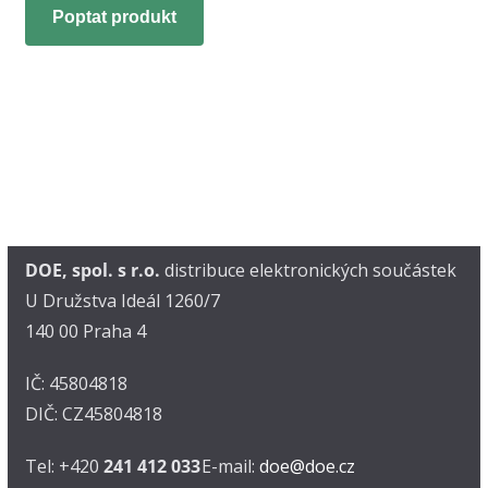
Poptat produkt
DOE, spol. s r.o.
distribuce elektronických součástek
U Družstva Ideál 1260/7
140 00 Praha 4
IČ: 45804818
DIČ: CZ45804818
Tel: +420
241 412 033
E-mail:
doe@doe.cz