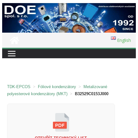
Přeskočit
na
obsah
English
TDK-EPCOS
>
Fóliové kondenzátory
>
Metalizované
polyesterové kondenzátory (MKT)
>
B32529C0153J000