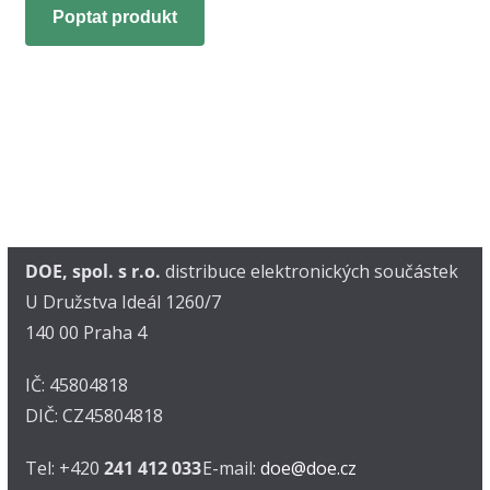
Poptat produkt
DOE, spol. s r.o.
distribuce elektronických součástek
U Družstva Ideál 1260/7
140 00 Praha 4
IČ: 45804818
DIČ: CZ45804818
Tel: +420
241 412 033
E-mail:
doe@doe.cz