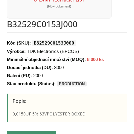
OTEVŘÍT TECHNICKÝ LIST
(PDF dokument)
B32529C0153J000
Kód (SKU):
B32529C0153J000
Výrobce:
TDK Electronics (EPCOS)
Minimální objednací množství (MOQ):
8 000 ks
Dodací jednotka (DU):
8000
Balení (PU):
2000
Stav produktu (Status):
PRODUCTION
Popis:
0,0150UF 5% 63VPOLYESTER BOXED