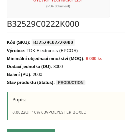
OTEVŘÍT TECHNICKÝ LIST
(PDF dokument)
B32529C0222K000
Kód (SKU):
B32529C0222K000
Výrobce:
TDK Electronics (EPCOS)
Minimální objednací množství (MOQ):
8 000 ks
Dodací jednotka (DU):
8000
Balení (PU):
2000
Stav produktu (Status):
PRODUCTION
Popis:
0,0022UF 10% 63VPOLYESTER BOXED