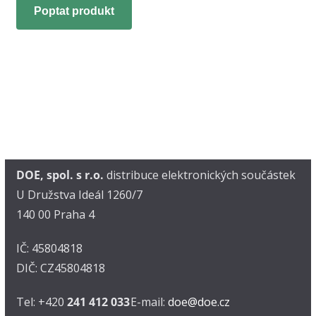
Poptat produkt
DOE, spol. s r.o.
distribuce elektronických součástek
U Družstva Ideál 1260/7
140 00 Praha 4
IČ: 45804818
DIČ: CZ45804818
Tel: +420
241 412 033
E-mail:
doe@doe.cz