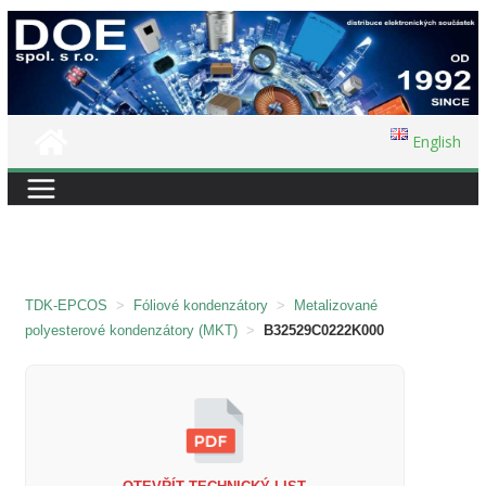
Přeskočit
na
obsah
English
TDK-EPCOS
>
Fóliové kondenzátory
>
Metalizované
polyesterové kondenzátory (MKT)
>
B32529C0222K000