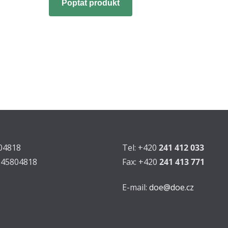
Poptat produkt
804818
Tel: +420
241 412 033
Z45804818
Fax: +420
241 413 771
E-mail:
doe@doe.cz