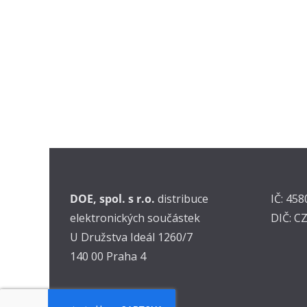
DOE, spol. s r.o.
distribuce
IČ: 45
elektronických součástek
DIČ: C
U Družstva Ideál 1260/7
140 00 Praha 4