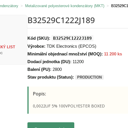
ondenzátory
>
Metalizované polyesterové kondenzátory (MKT)
>
B32529C1
B32529C1222J189
Kód (SKU):
B32529C1222J189
Výrobce:
TDK Electronics (EPCOS)
KÝ LIST
t)
Minimální objednací množství (MOQ):
11 200 ks
Dodací jednotka (DU):
11200
Balení (PU):
2800
Stav produktu (Status):
PRODUCTION
Popis:
0,0022UF 5% 100VPOLYESTER BOXED