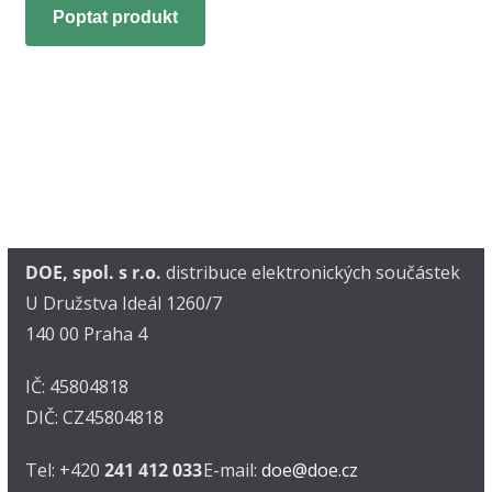
Poptat produkt
DOE, spol. s r.o.
distribuce elektronických součástek
U Družstva Ideál 1260/7
140 00 Praha 4
IČ: 45804818
DIČ: CZ45804818
Tel: +420
241 412 033
E-mail:
doe@doe.cz