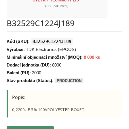
OTEVŘÍT TECHNICKÝ LIST
(PDF dokument)
B32529C1224J189
Kód (SKU):
B32529C1224J189
Výrobce:
TDK Electronics (EPCOS)
Minimální objednací množství (MOQ):
8 000 ks
Dodací jednotka (DU):
8000
Balení (PU):
2000
Stav produktu (Status):
PRODUCTION
Popis:
0,2200UF 5% 100VPOLYESTER BOXED