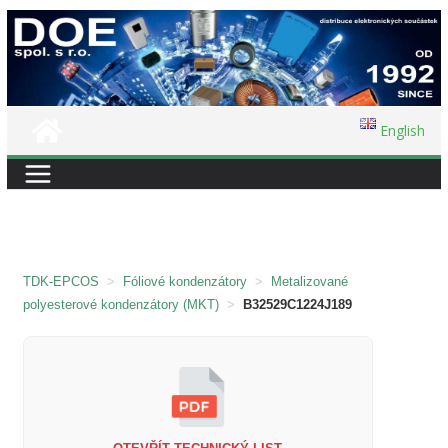
Přeskočit
na
obsah
English
TDK-EPCOS
>
Fóliové kondenzátory
>
Metalizované
polyesterové kondenzátory (MKT)
>
B32529C1224J189