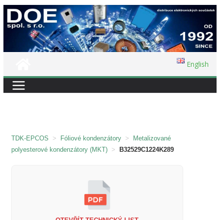
Přeskočit
na
obsah
English
TDK-EPCOS
>
Fóliové kondenzátory
>
Metalizované
polyesterové kondenzátory (MKT)
>
B32529C1224K289