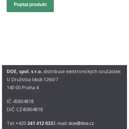
Poptat produkt
DOE, spol. s r.o.
distribuce elektronických součástek
U Družstva Ideál 1260/7
140 00 Praha 4
IČ: 45804818
DIČ: CZ45804818
Tel: +420
241 412 033
E-mail:
doe@doe.cz