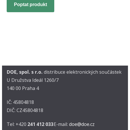
Poptat produkt
DOE, spol. s r.o.
distribuce elektronických součástek
U Družstva Ideál 1260/7
140 00 Praha 4
IČ: 45804818
DIČ: CZ45804818
Tel: +420
241 412 033
E-mail:
doe@doe.cz