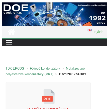
Přeskočit
na
obsah
English
TDK-EPCOS
>
Fóliové kondenzátory
>
Metalizované
polyesterové kondenzátory (MKT)
>
B32529C1274J189