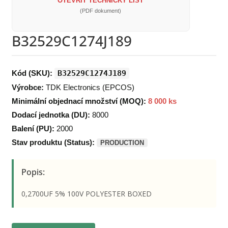
OTEVŘÍT TECHNICKÝ LIST
(PDF dokument)
B32529C1274J189
Kód (SKU):
B32529C1274J189
Výrobce:
TDK Electronics (EPCOS)
Minimální objednací množství (MOQ):
8 000 ks
Dodací jednotka (DU):
8000
Balení (PU):
2000
Stav produktu (Status):
PRODUCTION
Popis:
0,2700UF 5% 100V POLYESTER BOXED