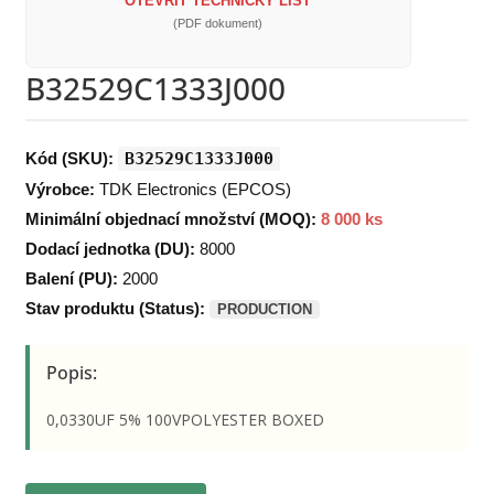
OTEVŘÍT TECHNICKÝ LIST
(PDF dokument)
B32529C1333J000
Kód (SKU):
B32529C1333J000
Výrobce:
TDK Electronics (EPCOS)
Minimální objednací množství (MOQ):
8 000 ks
Dodací jednotka (DU):
8000
Balení (PU):
2000
Stav produktu (Status):
PRODUCTION
Popis:
0,0330UF 5% 100VPOLYESTER BOXED