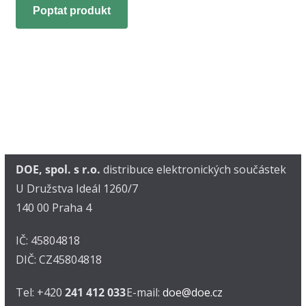
Poptat produkt
DOE, spol. s r.o.
distribuce elektronických součástek
U Družstva Ideál 1260/7
140 00 Praha 4
IČ: 45804818
DIČ: CZ45804818
Tel: +420
241 412 033
E-mail:
doe@doe.cz