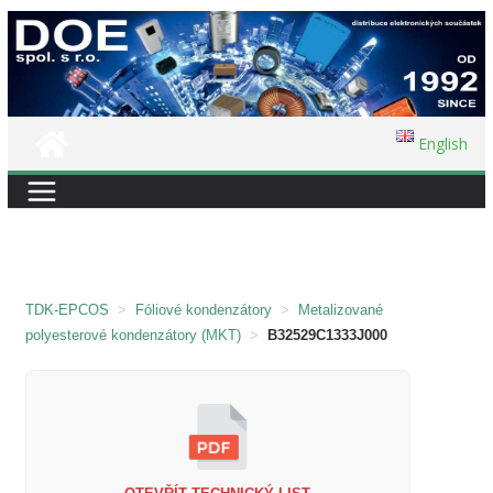
Přeskočit
na
obsah
English
TDK-EPCOS
>
Fóliové kondenzátory
>
Metalizované
polyesterové kondenzátory (MKT)
>
B32529C1333J000