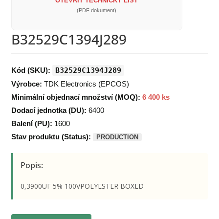
OTEVŘÍT TECHNICKÝ LIST
(PDF dokument)
B32529C1394J289
Kód (SKU):
B32529C1394J289
Výrobce:
TDK Electronics (EPCOS)
Minimální objednací množství (MOQ):
6 400 ks
Dodací jednotka (DU):
6400
Balení (PU):
1600
Stav produktu (Status):
PRODUCTION
Popis:
0,3900UF 5% 100VPOLYESTER BOXED