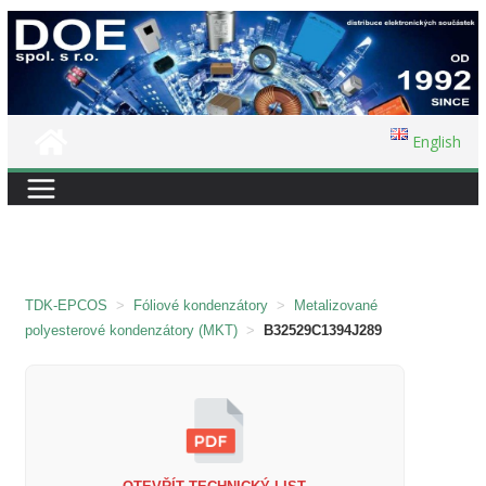
Přeskočit
na
obsah
English
TDK-EPCOS
>
Fóliové kondenzátory
>
Metalizované
polyesterové kondenzátory (MKT)
>
B32529C1394J289