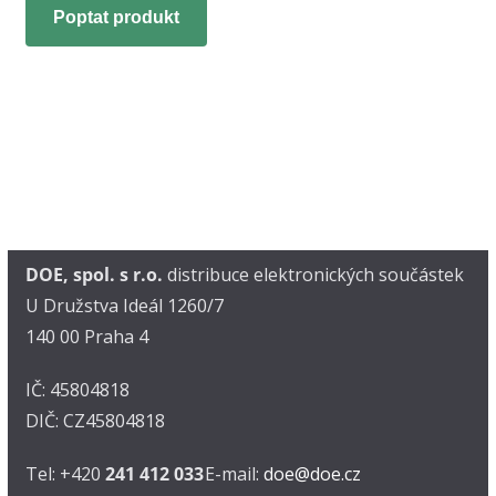
Poptat produkt
DOE, spol. s r.o.
distribuce elektronických součástek
U Družstva Ideál 1260/7
140 00 Praha 4
IČ: 45804818
DIČ: CZ45804818
Tel: +420
241 412 033
E-mail:
doe@doe.cz