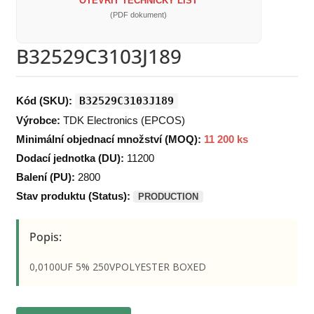
OTEVŘÍT TECHNICKÝ LIST
(PDF dokument)
B32529C3103J189
Kód (SKU):
B32529C3103J189
Výrobce:
TDK Electronics (EPCOS)
Minimální objednací množství (MOQ):
11 200 ks
Dodací jednotka (DU):
11200
Balení (PU):
2800
Stav produktu (Status):
PRODUCTION
Popis:
0,0100UF 5% 250VPOLYESTER BOXED