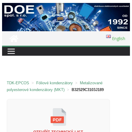
Přeskočit
na
obsah
English
TDK-EPCOS
>
Fóliové kondenzátory
>
Metalizované
polyesterové kondenzátory (MKT)
>
B32529C3103J189