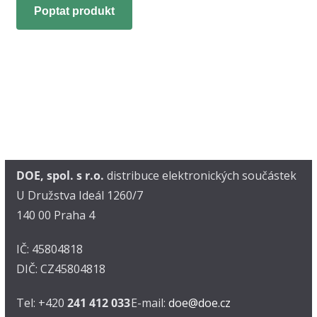
Poptat produkt
DOE, spol. s r.o.
distribuce elektronických součástek
U Družstva Ideál 1260/7
140 00 Praha 4
IČ: 45804818
DIČ: CZ45804818
Tel: +420
241 412 033
E-mail:
doe@doe.cz