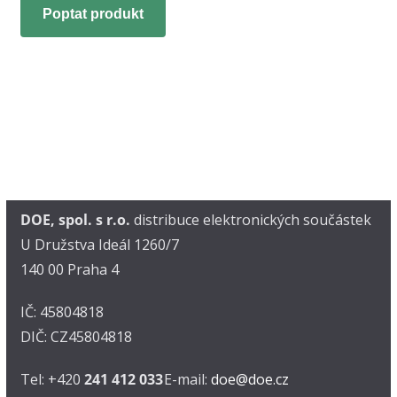
Poptat produkt
DOE, spol. s r.o.
distribuce elektronických součástek
U Družstva Ideál 1260/7
140 00 Praha 4
IČ: 45804818
DIČ: CZ45804818
Tel: +420
241 412 033
E-mail:
doe@doe.cz