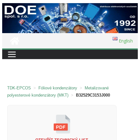
Přeskočit
na
obsah
English
TDK-EPCOS
>
Fóliové kondenzátory
>
Metalizované
polyesterové kondenzátory (MKT)
>
B32529C3153J000