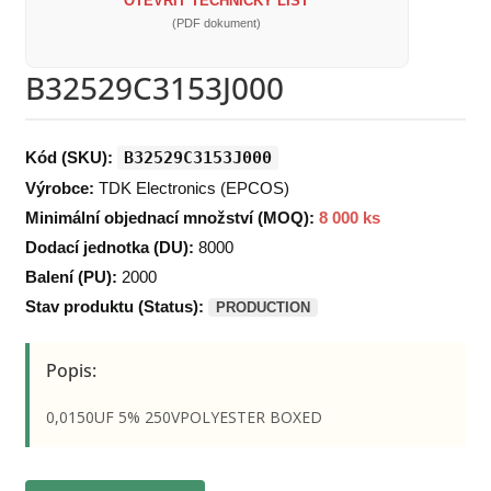
OTEVŘÍT TECHNICKÝ LIST
(PDF dokument)
B32529C3153J000
Kód (SKU):
B32529C3153J000
Výrobce:
TDK Electronics (EPCOS)
Minimální objednací množství (MOQ):
8 000 ks
Dodací jednotka (DU):
8000
Balení (PU):
2000
Stav produktu (Status):
PRODUCTION
Popis:
0,0150UF 5% 250VPOLYESTER BOXED