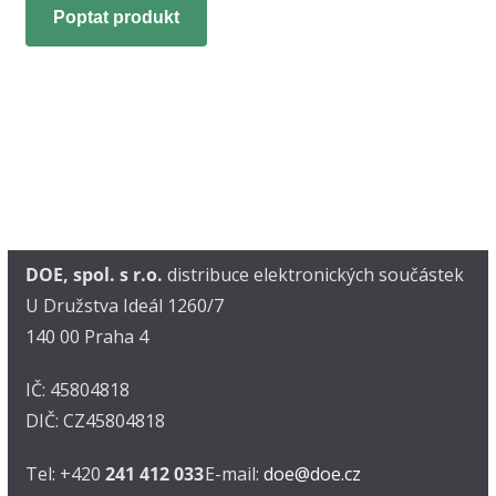
Poptat produkt
DOE, spol. s r.o.
distribuce elektronických součástek
U Družstva Ideál 1260/7
140 00 Praha 4
IČ: 45804818
DIČ: CZ45804818
Tel: +420
241 412 033
E-mail:
doe@doe.cz