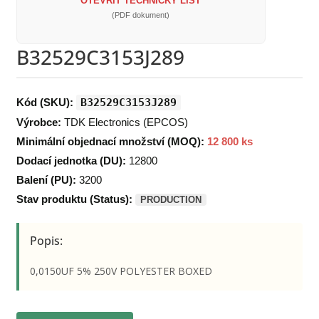
OTEVŘÍT TECHNICKÝ LIST
(PDF dokument)
B32529C3153J289
Kód (SKU):
B32529C3153J289
Výrobce:
TDK Electronics (EPCOS)
Minimální objednací množství (MOQ):
12 800 ks
Dodací jednotka (DU):
12800
Balení (PU):
3200
Stav produktu (Status):
PRODUCTION
Popis:
0,0150UF 5% 250V POLYESTER BOXED