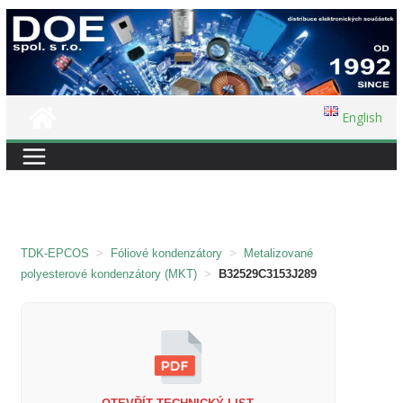
Přeskočit
na
obsah
English
TDK-EPCOS
>
Fóliové kondenzátory
>
Metalizované
polyesterové kondenzátory (MKT)
>
B32529C3153J289