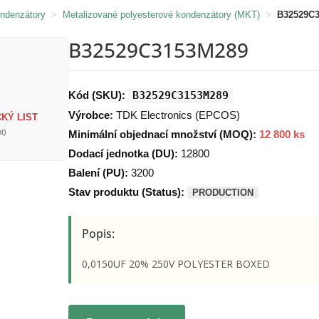
ondenzátory
>
Metalizované polyesterové kondenzátory (MKT)
>
B32529C
B32529C3153M289
Kód (SKU):
B32529C3153M289
Výrobce:
TDK Electronics (EPCOS)
KÝ LIST
t)
Minimální objednací množství (MOQ):
12 800 ks
Dodací jednotka (DU):
12800
Balení (PU):
3200
Stav produktu (Status):
PRODUCTION
Popis:
0,0150UF 20% 250V POLYESTER BOXED