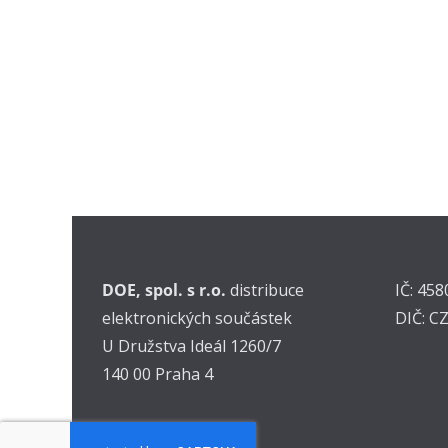
DOE, spol. s r.o.
distribuce
IČ: 45
elektronických součástek
DIČ: C
U Družstva Ideál 1260/7
140 00 Praha 4