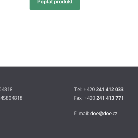
Poptat produkt
804818
Tel: +420
241 412 033
Z45804818
Fax: +420
241 413 771
E-mail:
doe@doe.cz