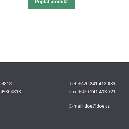
Poptat produkt
804818
Tel: +420
241 412 033
Z45804818
Fax: +420
241 413 771
E-mail:
doe@doe.cz