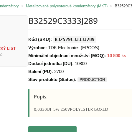
ondenzátory
>
Metalizované polyesterové kondenzátory (MKT)
>
B32529C3
B32529C3333J289
Kód (SKU):
B32529C3333J289
Výrobce:
TDK Electronics (EPCOS)
KÝ LIST
t)
Minimální objednací množství (MOQ):
10 800 ks
Dodací jednotka (DU):
10800
Balení (PU):
2700
Stav produktu (Status):
PRODUCTION
Popis:
0,0330UF 5% 250VPOLYESTER BOXED