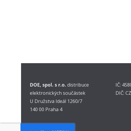
DOE, spol. s r.o.
distribuce
IČ: 45
elektronických součástek
DIČ: C
U Družstva Ideál 1260/7
140 00 Praha 4