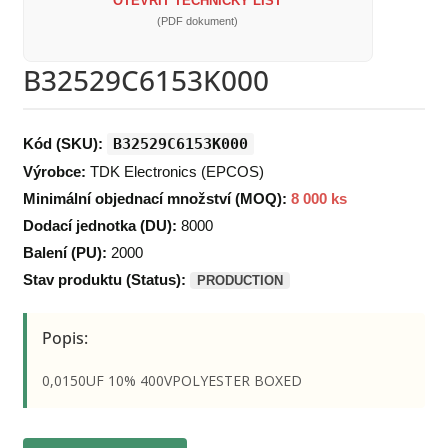
OTEVŘÍT TECHNICKÝ LIST
(PDF dokument)
B32529C6153K000
Kód (SKU):
B32529C6153K000
Výrobce:
TDK Electronics (EPCOS)
Minimální objednací množství (MOQ):
8 000 ks
Dodací jednotka (DU):
8000
Balení (PU):
2000
Stav produktu (Status):
PRODUCTION
Popis:
0,0150UF 10% 400VPOLYESTER BOXED