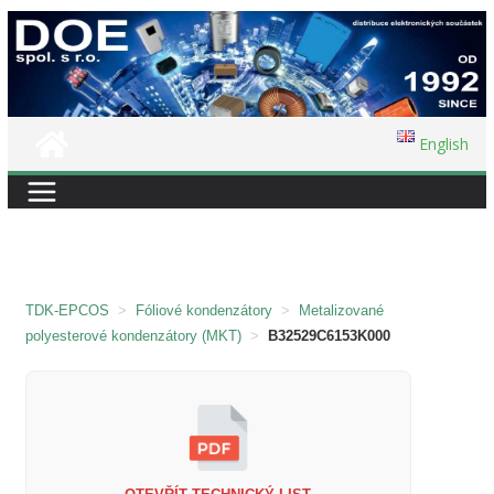
Přeskočit
na
obsah
English
TDK-EPCOS
>
Fóliové kondenzátory
>
Metalizované
polyesterové kondenzátory (MKT)
>
B32529C6153K000