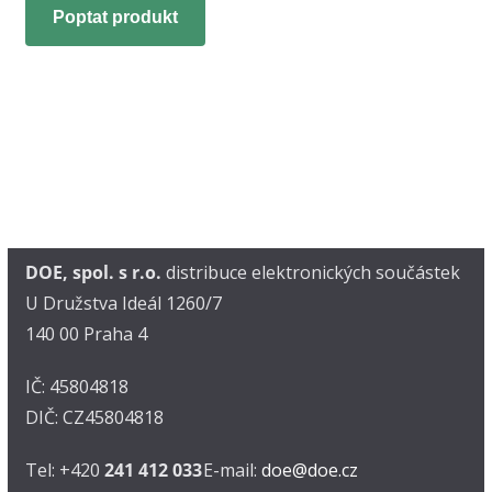
Poptat produkt
DOE, spol. s r.o.
distribuce elektronických součástek
U Družstva Ideál 1260/7
140 00 Praha 4
IČ: 45804818
DIČ: CZ45804818
Tel: +420
241 412 033
E-mail:
doe@doe.cz