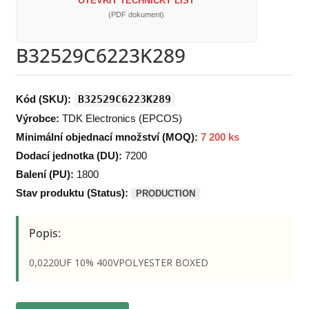
OTEVŘÍT TECHNICKÝ LIST
(PDF dokument)
B32529C6223K289
Kód (SKU):
B32529C6223K289
Výrobce:
TDK Electronics (EPCOS)
Minimální objednací množství (MOQ):
7 200 ks
Dodací jednotka (DU):
7200
Balení (PU):
1800
Stav produktu (Status):
PRODUCTION
Popis:
0,0220UF 10% 400VPOLYESTER BOXED