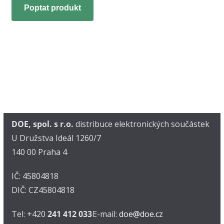
Poptat produkt
DOE, spol. s r.o.
distribuce elektronických součástek
U Družstva Ideál 1260/7
140 00 Praha 4
IČ: 45804818
DIČ: CZ45804818
Tel: +420
241 412 033
E-mail:
doe@doe.cz