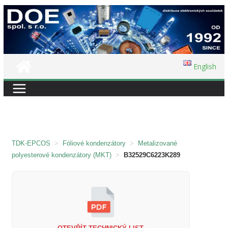
Přeskočit
na
obsah
English
TDK-EPCOS
>
Fóliové kondenzátory
>
Metalizované
polyesterové kondenzátory (MKT)
>
B32529C6223K289