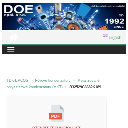
Přeskočit
na
obsah
English
TDK-EPCOS
>
Fóliové kondenzátory
>
Metalizované
polyesterové kondenzátory (MKT)
>
B32529C6682K189