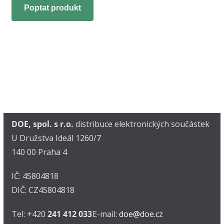
Poptat produkt
DOE, spol. s r.o.
distribuce elektronických součástek
U Družstva Ideál 1260/7
140 00 Praha 4
IČ: 45804818
DIČ: CZ45804818
Tel: +420
241 412 033
E-mail:
doe@doe.cz