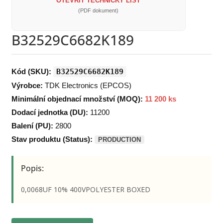
OTEVŘÍT TECHNICKÝ LIST
(PDF dokument)
B32529C6682K189
Kód (SKU):
B32529C6682K189
Výrobce:
TDK Electronics (EPCOS)
Minimální objednací množství (MOQ):
11 200 ks
Dodací jednotka (DU):
11200
Balení (PU):
2800
Stav produktu (Status):
PRODUCTION
Popis:
0,0068UF 10% 400VPOLYESTER BOXED