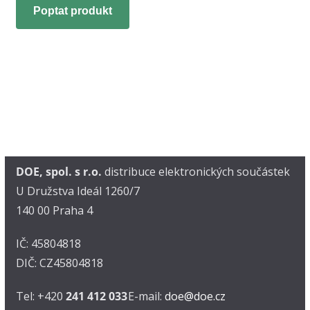
Poptat produkt
DOE, spol. s r.o.
distribuce elektronických součástek
U Družstva Ideál 1260/7
140 00 Praha 4
IČ: 45804818
DIČ: CZ45804818
Tel: +420
241 412 033
E-mail:
doe@doe.cz