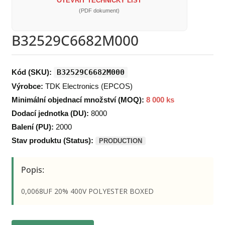
OTEVŘÍT TECHNICKÝ LIST
(PDF dokument)
B32529C6682M000
Kód (SKU):
B32529C6682M000
Výrobce:
TDK Electronics (EPCOS)
Minimální objednací množství (MOQ):
8 000 ks
Dodací jednotka (DU):
8000
Balení (PU):
2000
Stav produktu (Status):
PRODUCTION
Popis:
0,0068UF 20% 400V POLYESTER BOXED