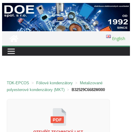
Přeskočit
na
obsah
English
TDK-EPCOS
>
Fóliové kondenzátory
>
Metalizované
polyesterové kondenzátory (MKT)
>
B32529C6682M000