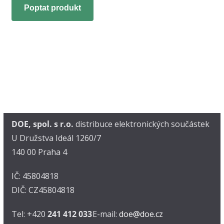
Poptat produkt
DOE, spol. s r.o.
distribuce elektronických součástek
U Družstva Ideál 1260/7
140 00 Praha 4
IČ: 45804818
DIČ: CZ45804818
Tel: +420
241 412 033
E-mail:
doe@doe.cz