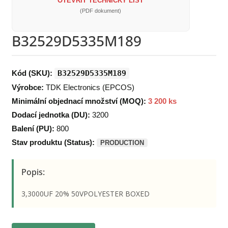
OTEVŘÍT TECHNICKÝ LIST
(PDF dokument)
B32529D5335M189
Kód (SKU):
B32529D5335M189
Výrobce:
TDK Electronics (EPCOS)
Minimální objednací množství (MOQ):
3 200 ks
Dodací jednotka (DU):
3200
Balení (PU):
800
Stav produktu (Status):
PRODUCTION
Popis:
3,3000UF 20% 50VPOLYESTER BOXED