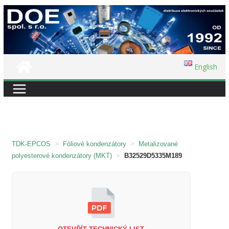
Přeskočit
na
obsah
English
TDK-EPCOS
>
Fóliové kondenzátory
>
Metalizované
polyesterové kondenzátory (MKT)
>
B32529D5335M189