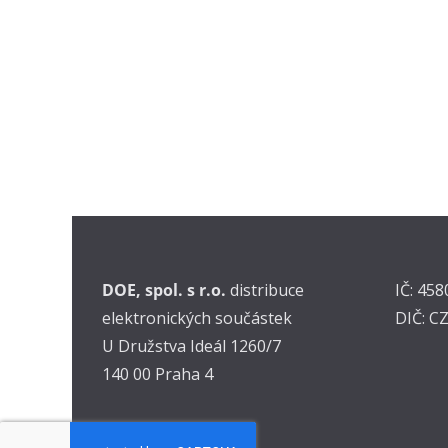
DOE, spol. s r.o.
distribuce
IČ: 45
elektronických součástek
DIČ: C
U Družstva Ideál 1260/7
140 00 Praha 4