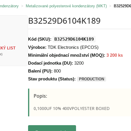
ondenzátory
>
Metalizované polyesterové kondenzátory (MKT)
>
B32529D
B32529D6104K189
Kód (SKU):
B32529D6104K189
Výrobce:
TDK Electronics (EPCOS)
KÝ LIST
t)
Minimální objednací množství (MOQ):
3 200 ks
Dodací jednotka (DU):
3200
Balení (PU):
800
Stav produktu (Status):
PRODUCTION
Popis:
0,1000UF 10% 400VPOLYESTER BOXED