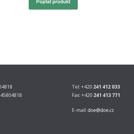
Poptat produkt
804818
Tel: +420
241 412 033
Z45804818
Fax: +420
241 413 771
E-mail:
doe@doe.cz