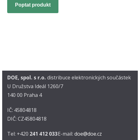
Poptat produkt
DOE, spol. s r.o.
distribuce elektronických součástek
U Družstva Ideál 1260/7
140 00 Praha 4
IČ: 45804818
DIČ: CZ45804818
Tel: +420
241 412 033
E-mail:
doe@doe.cz