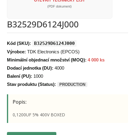
OTEVŘÍT TECHNICKÝ LIST
(PDF dokument)
B32529D6124J000
Kód (SKU):
B32529D6124J000
Výrobce:
TDK Electronics (EPCOS)
Minimální objednací množství (MOQ):
4 000 ks
Dodací jednotka (DU):
4000
Balení (PU):
1000
Stav produktu (Status):
PRODUCTION
Popis:
0,1200UF 5% 400V BOXED