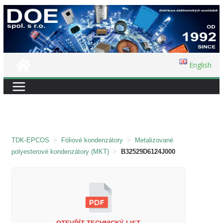
Přeskočit
na
obsah
English
TDK-EPCOS
>
Fóliové kondenzátory
>
Metalizované
polyesterové kondenzátory (MKT)
>
B32529D6124J000