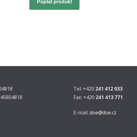
Poptat produkt
804818
Tel: +420
241 412 033
Z45804818
Fax: +420
241 413 771
E-mail:
doe@doe.cz