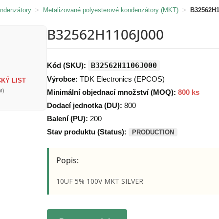
ondenzátory
>
Metalizované polyesterové kondenzátory (MKT)
>
B32562H1
B32562H1106J000
Kód (SKU):
B32562H1106J000
Výrobce:
TDK Electronics (EPCOS)
KÝ LIST
t)
Minimální objednací množství (MOQ):
800 ks
Dodací jednotka (DU):
800
Balení (PU):
200
Stav produktu (Status):
PRODUCTION
Popis:
10UF 5% 100V MKT SILVER