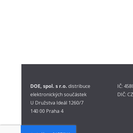
DOE, spol. s r.o.
distribuce
IČ: 45
elektronických součástek
DIČ: C
U Družstva Ideál 1260/7
140 00 Praha 4