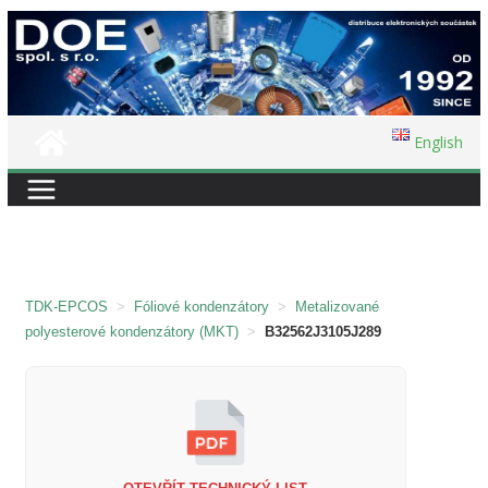
Přeskočit
na
obsah
English
TDK-EPCOS
>
Fóliové kondenzátory
>
Metalizované
polyesterové kondenzátory (MKT)
>
B32562J3105J289