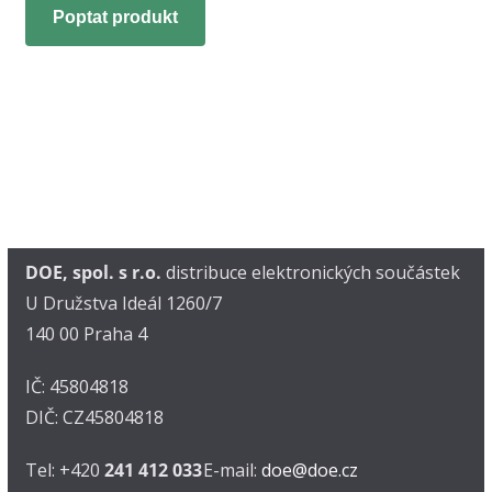
Poptat produkt
DOE, spol. s r.o.
distribuce elektronických součástek
U Družstva Ideál 1260/7
140 00 Praha 4
IČ: 45804818
DIČ: CZ45804818
Tel: +420
241 412 033
E-mail:
doe@doe.cz