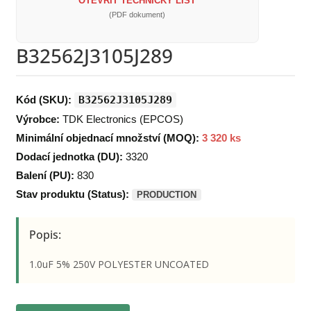
OTEVŘÍT TECHNICKÝ LIST
(PDF dokument)
B32562J3105J289
Kód (SKU):
B32562J3105J289
Výrobce:
TDK Electronics (EPCOS)
Minimální objednací množství (MOQ):
3 320 ks
Dodací jednotka (DU):
3320
Balení (PU):
830
Stav produktu (Status):
PRODUCTION
Popis:
1.0uF 5% 250V POLYESTER UNCOATED