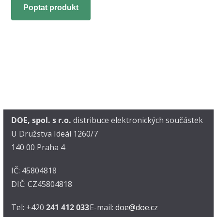
Poptat produkt
DOE, spol. s r.o.
distribuce elektronických součástek
U Družstva Ideál 1260/7
140 00 Praha 4
IČ: 45804818
DIČ: CZ45804818
Tel: +420
241 412 033
E-mail:
doe@doe.cz