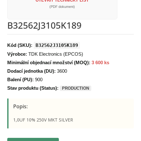
OTEVŘÍT TECHNICKÝ LIST
(PDF dokument)
B32562J3105K189
Kód (SKU):
B32562J3105K189
Výrobce:
TDK Electronics (EPCOS)
Minimální objednací množství (MOQ):
3 600 ks
Dodací jednotka (DU):
3600
Balení (PU):
900
Stav produktu (Status):
PRODUCTION
Popis:
1,0UF 10% 250V MKT SILVER