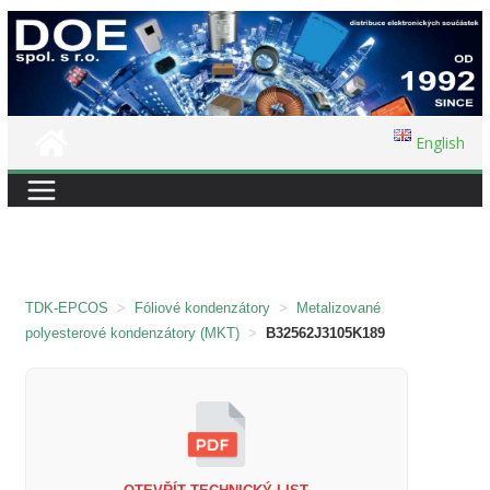
Přeskočit
na
obsah
English
TDK-EPCOS
>
Fóliové kondenzátory
>
Metalizované
polyesterové kondenzátory (MKT)
>
B32562J3105K189