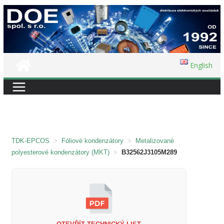
Přeskočit
na
obsah
English
TDK-EPCOS
>
Fóliové kondenzátory
>
Metalizované
polyesterové kondenzátory (MKT)
>
B32562J3105M289