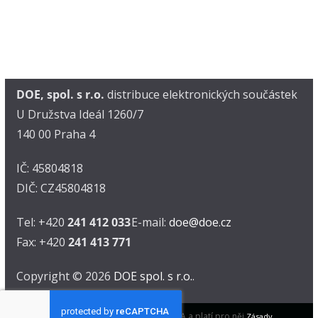
DOE, spol. s r.o.
distribuce elektronických součástek
U Družstva Ideál 1260/7
140 00 Praha 4
IČ: 45804818
DIČ: CZ45804818
Tel: +420
241 412 033
E-mail:
doe@doe.cz
Fax: +420
241 413 771
Copyright © 2026
DOE spol. s r.o.
.
Tento web je chráněn pomocí reCAPTCHA a platí pro něj
Zásady