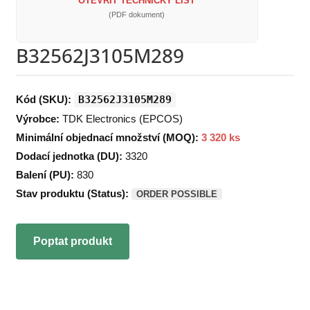
OTEVŘÍT TECHNICKÝ LIST
(PDF dokument)
B32562J3105M289
Kód (SKU):
B32562J3105M289
Výrobce:
TDK Electronics (EPCOS)
Minimální objednací množství (MOQ):
3 320 ks
Dodací jednotka (DU):
3320
Balení (PU):
830
Stav produktu (Status):
ORDER POSSIBLE
Poptat produkt