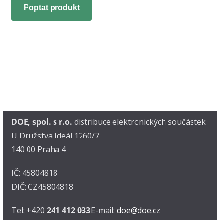
Poptat produkt
DOE, spol. s r.o.
distribuce elektronických součástek
U Družstva Ideál 1260/7
140 00 Praha 4
IČ: 45804818
DIČ: CZ45804818
Tel: +420
241 412 033
E-mail:
doe@doe.cz