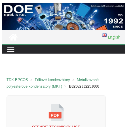
Přeskočit
na
obsah
English
TDK-EPCOS
>
Fóliové kondenzátory
>
Metalizované
polyesterové kondenzátory (MKT)
>
B32562J3225J000