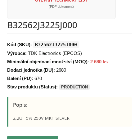
OTEVŘÍT TECHNICKÝ LIST
(PDF dokument)
B32562J3225J000
Kód (SKU):
B32562J3225J000
Výrobce:
TDK Electronics (EPCOS)
Minimální objednací množství (MOQ):
2 680 ks
Dodací jednotka (DU):
2680
Balení (PU):
670
Stav produktu (Status):
PRODUCTION
Popis:
2,2UF 5% 250V MKT SILVER