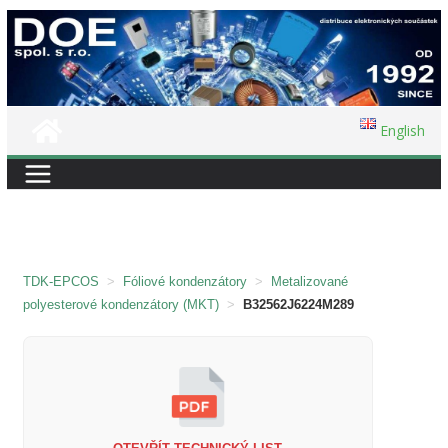
Přeskočit
na
obsah
English
TDK-EPCOS
>
Fóliové kondenzátory
>
Metalizované
polyesterové kondenzátory (MKT)
>
B32562J6224M289