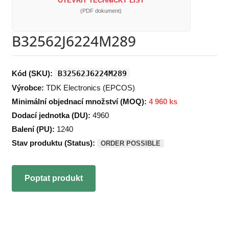
OTEVŘÍT TECHNICKÝ LIST
(PDF dokument)
B32562J6224M289
Kód (SKU):
B32562J6224M289
Výrobce:
TDK Electronics (EPCOS)
Minimální objednací množství (MOQ):
4 960 ks
Dodací jednotka (DU):
4960
Balení (PU):
1240
Stav produktu (Status):
ORDER POSSIBLE
Poptat produkt