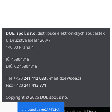
DOE, spol. s r.o.
distribuce elektronických součástek
U Družstva Ideál 1260/7
140 00 Praha 4
IČ: 45804818
DIČ: CZ45804818
Tel: +420
241 412 033
E-mail:
doe@doe.cz
Fax: +420
241 413 771
Copyright © 2026
DOE spol. s r.o.
.
Tento web je chráněn pomocí reCAPTCHA a platí pro něj
Zásady