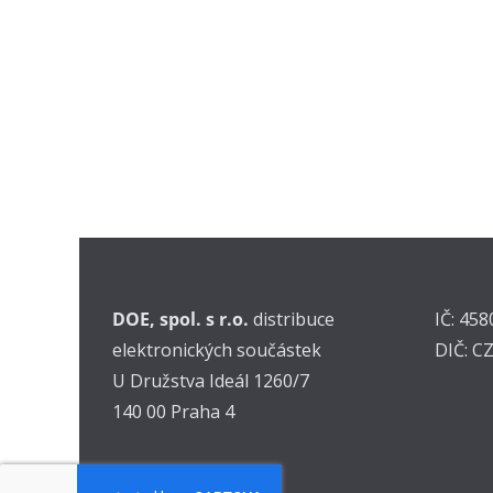
DOE, spol. s r.o.
distribuce
IČ: 45
elektronických součástek
DIČ: C
U Družstva Ideál 1260/7
140 00 Praha 4