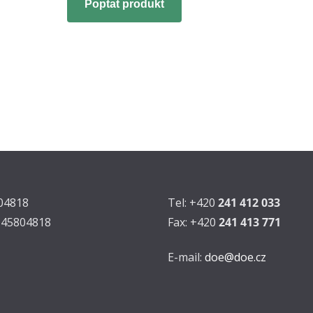
Poptat produkt
804818
Tel: +420
241 412 033
Z45804818
Fax: +420
241 413 771
E-mail:
doe@doe.cz