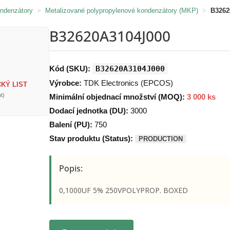
ondenzátory
>
Metalizované polypropylenové kondenzátory (MKP)
>
B3262
B32620A3104J000
Kód (SKU):
B32620A3104J000
Výrobce:
TDK Electronics (EPCOS)
KÝ LIST
t)
Minimální objednací množství (MOQ):
3 000 ks
Dodací jednotka (DU):
3000
Balení (PU):
750
Stav produktu (Status):
PRODUCTION
Popis:
0,1000UF 5% 250VPOLYPROP. BOXED