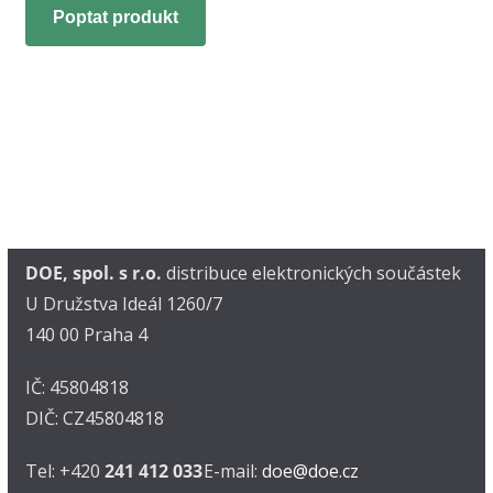
Poptat produkt
DOE, spol. s r.o.
distribuce elektronických součástek
U Družstva Ideál 1260/7
140 00 Praha 4
IČ: 45804818
DIČ: CZ45804818
Tel: +420
241 412 033
E-mail:
doe@doe.cz