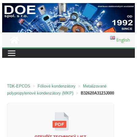
Přeskočit
na
obsah
English
TDK-EPCOS
>
Fóliové kondenzátory
>
Metalizované
polypropylenové kondenzátory (MKP)
>
B32620A3123J000