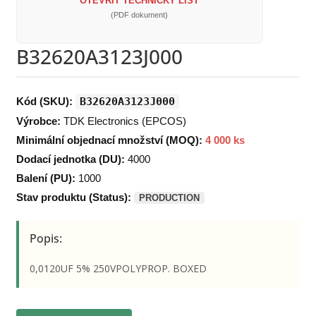
OTEVŘÍT TECHNICKÝ LIST
(PDF dokument)
B32620A3123J000
Kód (SKU):
B32620A3123J000
Výrobce:
TDK Electronics (EPCOS)
Minimální objednací množství (MOQ):
4 000 ks
Dodací jednotka (DU):
4000
Balení (PU):
1000
Stav produktu (Status):
PRODUCTION
Popis:
0,0120UF 5% 250VPOLYPROP. BOXED