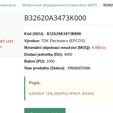
ondenzátory
>
Metalizované polypropylenové kondenzátory (MKP)
>
B3262
B32620A3473K000
Kód (SKU):
B32620A3473K000
Výrobce:
TDK Electronics (EPCOS)
KÝ LIST
t)
Minimální objednací množství (MOQ):
4 000 ks
Dodací jednotka (DU):
4000
Balení (PU):
1000
Stav produktu (Status):
PRODUCTION
Popis:
0,0470UF 10% 250VPOLYPROP. BOXED