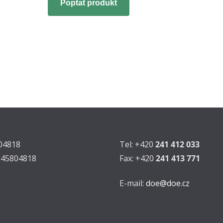
Poptat produkt
804818
Tel: +420
241 412 033
Z45804818
Fax: +420
241 413 771
E-mail:
doe@doe.cz