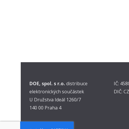
DOE, spol. s r.o.
distribuce
IČ: 45
elektronických součástek
DIČ: C
U Družstva Ideál 1260/7
140 00 Praha 4