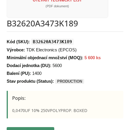
OTEVŘÍT TECHNICKÝ LIST
(PDF dokument)
B32620A3473K189
Kód (SKU):
B32620A3473K189
Výrobce:
TDK Electronics (EPCOS)
Minimální objednací množství (MOQ):
5 600 ks
Dodací jednotka (DU):
5600
Balení (PU):
1400
Stav produktu (Status):
PRODUCTION
Popis:
0,0470UF 10% 250VPOLYPROP. BOXED