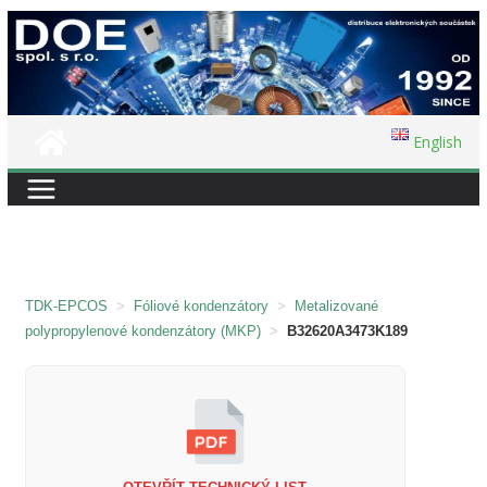
Přeskočit
na
obsah
English
TDK-EPCOS
>
Fóliové kondenzátory
>
Metalizované
polypropylenové kondenzátory (MKP)
>
B32620A3473K189