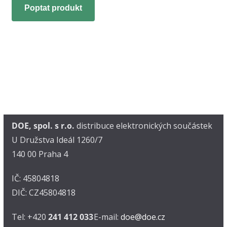
Poptat produkt
DOE, spol. s r.o.
distribuce elektronických součástek
U Družstva Ideál 1260/7
140 00 Praha 4
IČ: 45804818
DIČ: CZ45804818
Tel: +420
241 412 033
E-mail:
doe@doe.cz