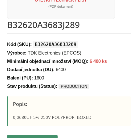
OTEVŘÍT TECHNICKÝ LIST
(PDF dokument)
B32620A3683J289
Kód (SKU):
B32620A3683J289
Výrobce:
TDK Electronics (EPCOS)
Minimální objednací množství (MOQ):
6 400 ks
Dodací jednotka (DU):
6400
Balení (PU):
1600
Stav produktu (Status):
PRODUCTION
Popis:
0,0680UF 5% 250V POLYPROP. BOXED