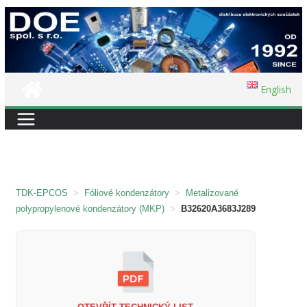
Přeskočit
na
obsah
English
TDK-EPCOS
>
Fóliové kondenzátory
>
Metalizované
polypropylenové kondenzátory (MKP)
>
B32620A3683J289