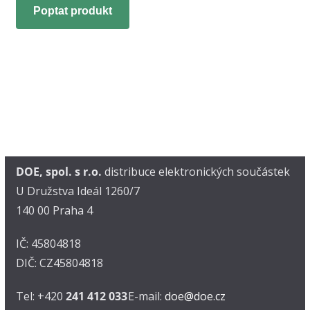
Poptat produkt
DOE, spol. s r.o.
distribuce elektronických součástek
U Družstva Ideál 1260/7
140 00 Praha 4
IČ: 45804818
DIČ: CZ45804818
Tel: +420
241 412 033
E-mail:
doe@doe.cz