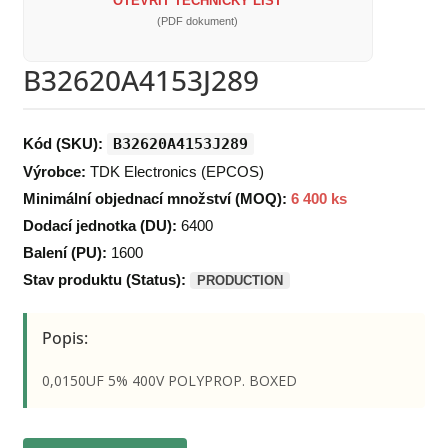
OTEVŘÍT TECHNICKÝ LIST
(PDF dokument)
B32620A4153J289
Kód (SKU):
B32620A4153J289
Výrobce:
TDK Electronics (EPCOS)
Minimální objednací množství (MOQ):
6 400 ks
Dodací jednotka (DU):
6400
Balení (PU):
1600
Stav produktu (Status):
PRODUCTION
Popis:
0,0150UF 5% 400V POLYPROP. BOXED