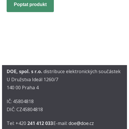
Poptat produkt
DOE, spol. s r.o.
distribuce elektronických součástek
U Družstva Ideál 1260/7
140 00 Praha 4
IČ: 45804818
DIČ: CZ45804818
Tel: +420
241 412 033
E-mail:
doe@doe.cz