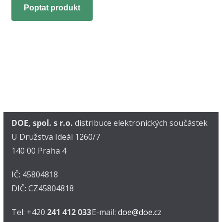
Poptat produkt
DOE, spol. s r.o.
distribuce elektronických součástek
U Družstva Ideál 1260/7
140 00 Praha 4
IČ: 45804818
DIČ: CZ45804818
Tel: +420
241 412 033
E-mail:
doe@doe.cz