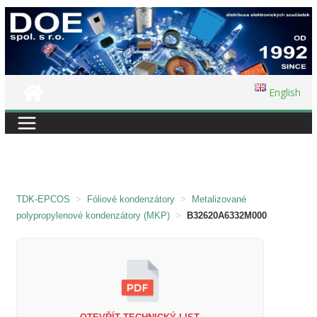
Přeskočit
na
obsah
English
TDK-EPCOS
>
Fóliové kondenzátory
>
Metalizované
polypropylenové kondenzátory (MKP)
>
B32620A6332M000