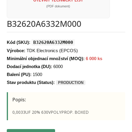
OTEVŘÍT TECHNICKÝ LIST
(PDF dokument)
B32620A6332M000
Kód (SKU):
B32620A6332M000
Výrobce:
TDK Electronics (EPCOS)
Minimální objednací množství (MOQ):
6 000 ks
Dodací jednotka (DU):
6000
Balení (PU):
1500
Stav produktu (Status):
PRODUCTION
Popis:
0,0033UF 20% 630VPOLYPROP. BOXED