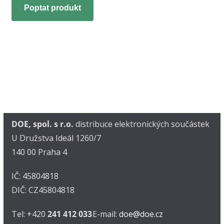
Poptat produkt
DOE, spol. s r.o.
distribuce elektronických součástek
U Družstva Ideál 1260/7
140 00 Praha 4
IČ: 45804818
DIČ: CZ45804818
Tel: +420
241 412 033
E-mail:
doe@doe.cz