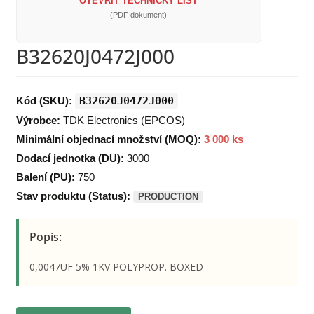
OTEVŘÍT TECHNICKÝ LIST
(PDF dokument)
B32620J0472J000
Kód (SKU):
B32620J0472J000
Výrobce:
TDK Electronics (EPCOS)
Minimální objednací množství (MOQ):
3 000 ks
Dodací jednotka (DU):
3000
Balení (PU):
750
Stav produktu (Status):
PRODUCTION
Popis:
0,0047UF 5% 1KV POLYPROP. BOXED