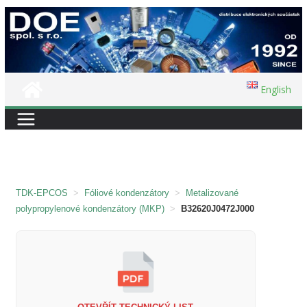
Přeskočit
na
obsah
English
TDK-EPCOS
>
Fóliové kondenzátory
>
Metalizované
polypropylenové kondenzátory (MKP)
>
B32620J0472J000