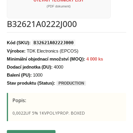
OTEVŘÍT TECHNICKÝ LIST
(PDF dokument)
B32621A0222J000
Kód (SKU):
B32621A0222J000
Výrobce:
TDK Electronics (EPCOS)
Minimální objednací množství (MOQ):
4 000 ks
Dodací jednotka (DU):
4000
Balení (PU):
1000
Stav produktu (Status):
PRODUCTION
Popis:
0,0022UF 5% 1KVPOLYPROP. BOXED