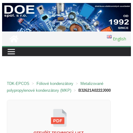
Přeskočit
na
obsah
English
TDK-EPCOS
>
Fóliové kondenzátory
>
Metalizované
polypropylenové kondenzátory (MKP)
>
B32621A0222J000