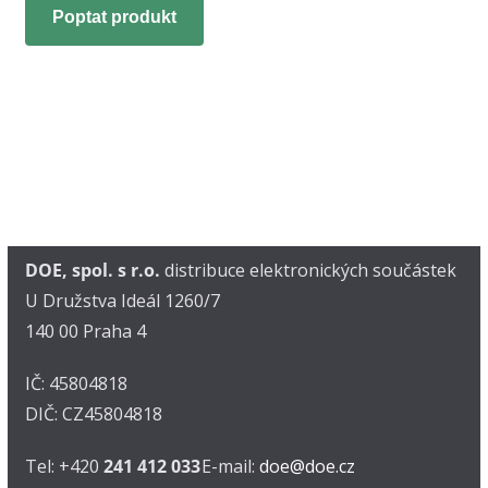
Poptat produkt
DOE, spol. s r.o.
distribuce elektronických součástek
U Družstva Ideál 1260/7
140 00 Praha 4
IČ: 45804818
DIČ: CZ45804818
Tel: +420
241 412 033
E-mail:
doe@doe.cz