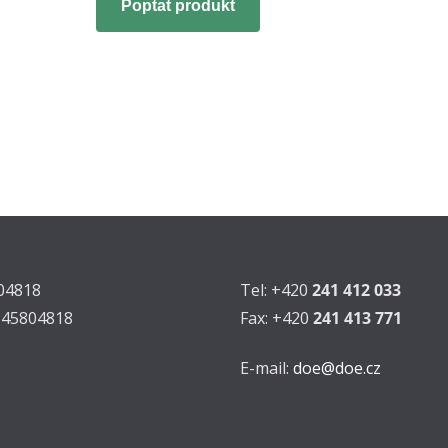
Poptat produkt
804818
Tel: +420
241 412 033
Z45804818
Fax: +420
241 413 771
E-mail:
doe@doe.cz