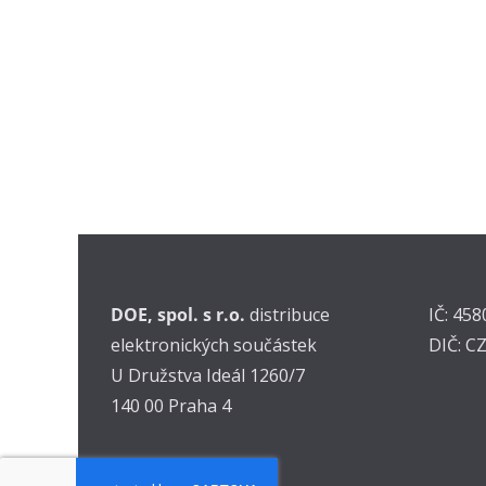
DOE, spol. s r.o.
distribuce
IČ: 45
elektronických součástek
DIČ: C
U Družstva Ideál 1260/7
140 00 Praha 4