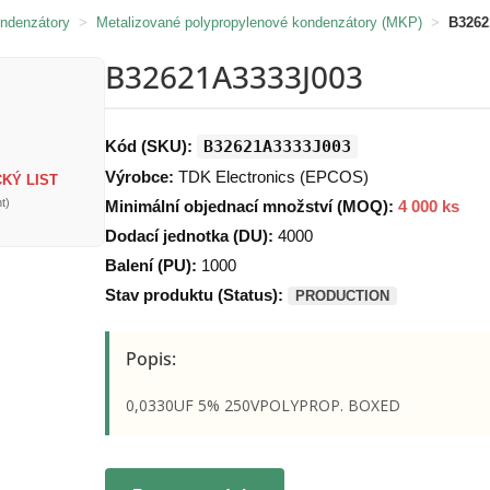
ondenzátory
>
Metalizované polypropylenové kondenzátory (MKP)
>
B3262
B32621A3333J003
Kód (SKU):
B32621A3333J003
Výrobce:
TDK Electronics (EPCOS)
KÝ LIST
t)
Minimální objednací množství (MOQ):
4 000 ks
Dodací jednotka (DU):
4000
Balení (PU):
1000
Stav produktu (Status):
PRODUCTION
Popis:
0,0330UF 5% 250VPOLYPROP. BOXED