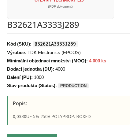
OTEVŘÍT TECHNICKÝ LIST
(PDF dokument)
B32621A3333J289
Kód (SKU):
B32621A3333J289
Výrobce:
TDK Electronics (EPCOS)
Minimální objednací množství (MOQ):
4 000 ks
Dodací jednotka (DU):
4000
Balení (PU):
1000
Stav produktu (Status):
PRODUCTION
Popis:
0,0330UF 5% 250V POLYPROP. BOXED