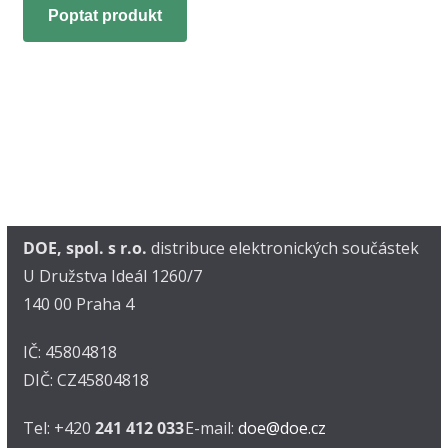
Poptat produkt
DOE, spol. s r.o.
distribuce elektronických součástek
U Družstva Ideál 1260/7
140 00 Praha 4
IČ: 45804818
DIČ: CZ45804818
Tel: +420
241 412 033
E-mail:
doe@doe.cz