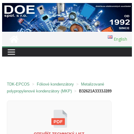
Přeskočit
na
obsah
English
TDK-EPCOS
>
Fóliové kondenzátory
>
Metalizované
polypropylenové kondenzátory (MKP)
>
B32621A3333J289