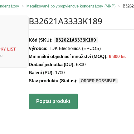
ondenzátory
>
Metalizované polypropylenové kondenzátory (MKP)
>
B3262
B32621A3333K189
Kód (SKU):
B32621A3333K189
Výrobce:
TDK Electronics (EPCOS)
KÝ LIST
t)
Minimální objednací množství (MOQ):
6 800 ks
Dodací jednotka (DU):
6800
Balení (PU):
1700
Stav produktu (Status):
ORDER POSSIBLE
Poptat produkt