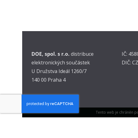
DOE, spol. s r.o.
distribuce
IČ: 45
elektronických součástek
DIČ: C
U Družstva Ideál 1260/7
140 00 Praha 4
Tento web je chráněn p