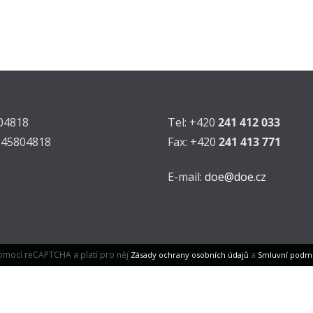
804818
Tel: +420
241 412 033
Z45804818
Fax: +420
241 413 771
E-mail:
doe@doe.cz
omocí reCAPTCHA a platí pro něj
a
Zásady ochrany osobních údajů
Smluvní podm