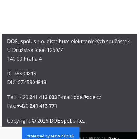
DOE, spol. s r.o.
distribuce elektronických součástek
U Družstva Ideál 1260/7
140 00 Praha 4
IČ: 45804818
DIČ: CZ45804818
Tel: +420
241 412 033
E-mail:
doe@doe.cz
Fax: +420
241 413 771
Copyright © 2026
DOE spol. s r.o.
.
Tento web je chráněn pomocí reCAPTCHA a platí pro něj
Zásady