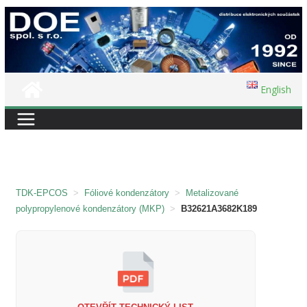
Přeskočit
na
obsah
English
TDK-EPCOS
>
Fóliové kondenzátory
>
Metalizované
polypropylenové kondenzátory (MKP)
>
B32621A3682K189