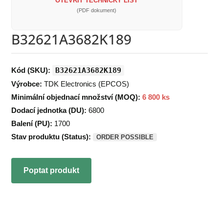
OTEVŘÍT TECHNICKÝ LIST
(PDF dokument)
B32621A3682K189
Kód (SKU):
B32621A3682K189
Výrobce:
TDK Electronics (EPCOS)
Minimální objednací množství (MOQ):
6 800 ks
Dodací jednotka (DU):
6800
Balení (PU):
1700
Stav produktu (Status):
ORDER POSSIBLE
Poptat produkt