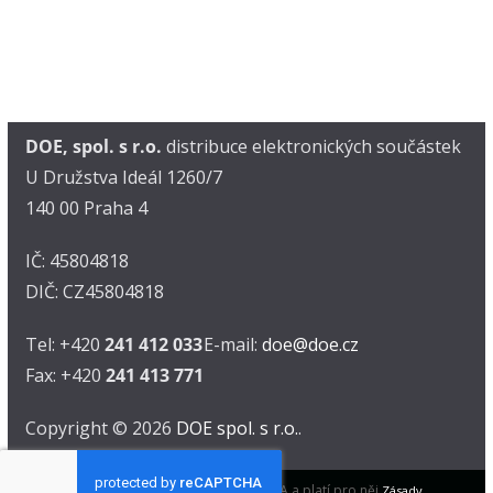
DOE, spol. s r.o.
distribuce elektronických součástek
U Družstva Ideál 1260/7
140 00 Praha 4
IČ: 45804818
DIČ: CZ45804818
Tel: +420
241 412 033
E-mail:
doe@doe.cz
Fax: +420
241 413 771
Copyright © 2026
DOE spol. s r.o.
.
Tento web je chráněn pomocí reCAPTCHA a platí pro něj
Zásady