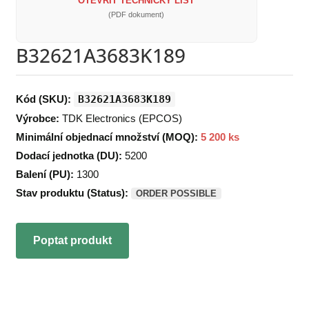
OTEVŘÍT TECHNICKÝ LIST
(PDF dokument)
B32621A3683K189
Kód (SKU):
B32621A3683K189
Výrobce:
TDK Electronics (EPCOS)
Minimální objednací množství (MOQ):
5 200 ks
Dodací jednotka (DU):
5200
Balení (PU):
1300
Stav produktu (Status):
ORDER POSSIBLE
Poptat produkt