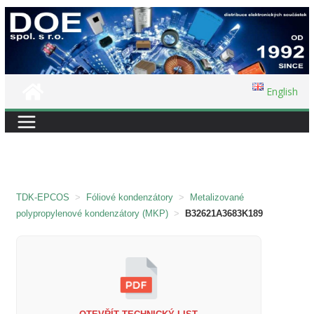
Přeskočit
na
obsah
English
TDK-EPCOS
>
Fóliové kondenzátory
>
Metalizované
polypropylenové kondenzátory (MKP)
>
B32621A3683K189