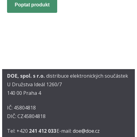
Poptat produkt
DOE, spol. s r.o.
distribuce elektronických součástek
U Družstva Ideál 1260/7
140 00 Praha 4
IČ: 45804818
DIČ: CZ45804818
Tel: +420
241 412 033
E-mail:
doe@doe.cz