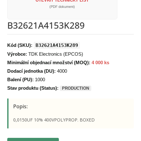
OTEVŘÍT TECHNICKÝ LIST
(PDF dokument)
B32621A4153K289
Kód (SKU):
B32621A4153K289
Výrobce:
TDK Electronics (EPCOS)
Minimální objednací množství (MOQ):
4 000 ks
Dodací jednotka (DU):
4000
Balení (PU):
1000
Stav produktu (Status):
PRODUCTION
Popis:
0,0150UF 10% 400VPOLYPROP. BOXED