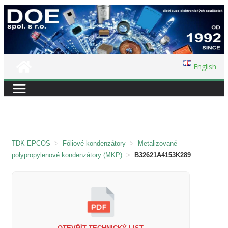
Přeskočit
na
obsah
English
TDK-EPCOS
>
Fóliové kondenzátory
>
Metalizované
polypropylenové kondenzátory (MKP)
>
B32621A4153K289