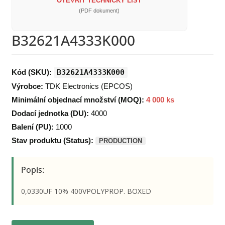
OTEVŘÍT TECHNICKÝ LIST
(PDF dokument)
B32621A4333K000
Kód (SKU):
B32621A4333K000
Výrobce:
TDK Electronics (EPCOS)
Minimální objednací množství (MOQ):
4 000 ks
Dodací jednotka (DU):
4000
Balení (PU):
1000
Stav produktu (Status):
PRODUCTION
Popis:
0,0330UF 10% 400VPOLYPROP. BOXED