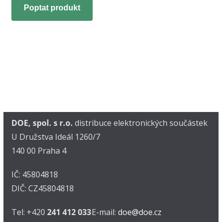
Poptat produkt
DOE, spol. s r.o.
distribuce elektronických součástek
U Družstva Ideál 1260/7
140 00 Praha 4
IČ: 45804818
DIČ: CZ45804818
Tel: +420
241 412 033
E-mail:
doe@doe.cz