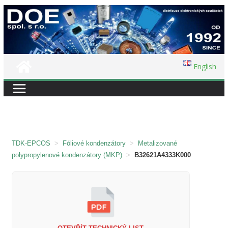
Přeskočit
na
obsah
English
TDK-EPCOS
>
Fóliové kondenzátory
>
Metalizované
polypropylenové kondenzátory (MKP)
>
B32621A4333K000