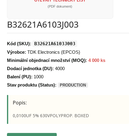
OTEVŘÍT TECHNICKÝ LIST
(PDF dokument)
B32621A6103J003
Kód (SKU):
B32621A6103J003
Výrobce:
TDK Electronics (EPCOS)
Minimální objednací množství (MOQ):
4 000 ks
Dodací jednotka (DU):
4000
Balení (PU):
1000
Stav produktu (Status):
PRODUCTION
Popis:
0,0100UF 5% 630VPOLYPROP. BOXED