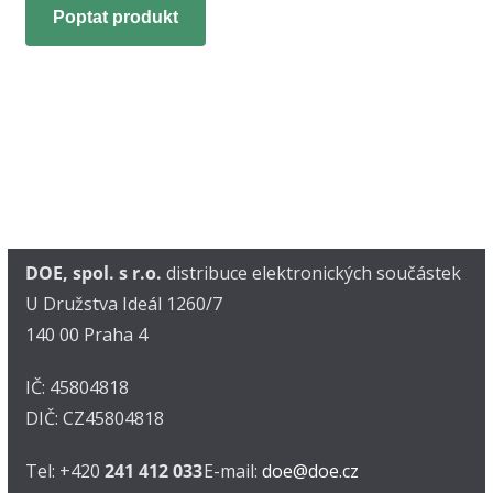
Poptat produkt
DOE, spol. s r.o.
distribuce elektronických součástek
U Družstva Ideál 1260/7
140 00 Praha 4
IČ: 45804818
DIČ: CZ45804818
Tel: +420
241 412 033
E-mail:
doe@doe.cz