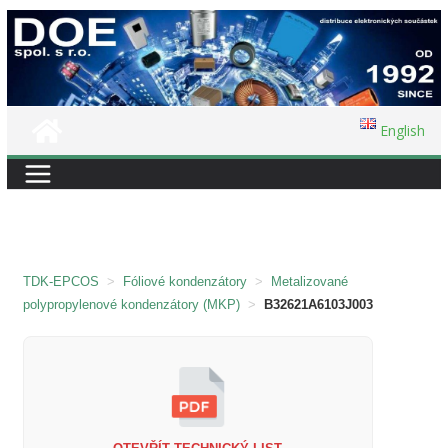
Přeskočit
na
obsah
English
TDK-EPCOS
>
Fóliové kondenzátory
>
Metalizované
polypropylenové kondenzátory (MKP)
>
B32621A6103J003