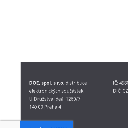
DOE, spol. s r.o.
distribuce
IČ: 45
elektronických součástek
DIČ: C
U Družstva Ideál 1260/7
140 00 Praha 4