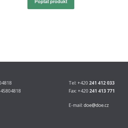
Poptat produkt
804818
Tel: +420
241 412 033
Z45804818
Fax: +420
241 413 771
E-mail:
doe@doe.cz