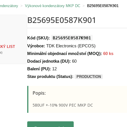
ondenzátory
>
Výkonové kondenzátory MKP DC
>
B25695E0587K901
B25695E0587K901
Kód (SKU):
B25695E0587K901
Výrobce:
TDK Electronics (EPCOS)
KÝ LIST
t)
Minimální objednací množství (MOQ):
60 ks
Dodací jednotka (DU):
60
Balení (PU):
12
Stav produktu (Status):
PRODUCTION
Popis:
580UF +-10% 900V PEC MKP DC