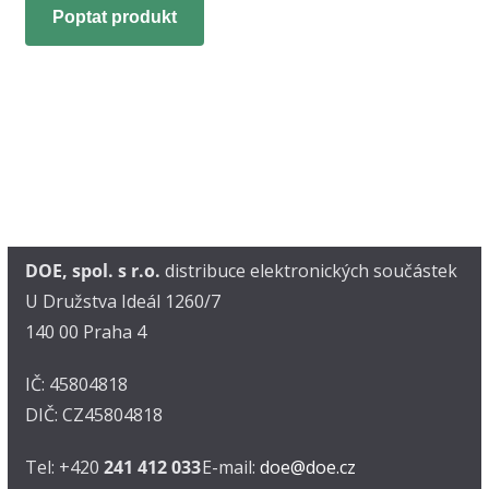
Poptat produkt
DOE, spol. s r.o.
distribuce elektronických součástek
U Družstva Ideál 1260/7
140 00 Praha 4
IČ: 45804818
DIČ: CZ45804818
Tel: +420
241 412 033
E-mail:
doe@doe.cz