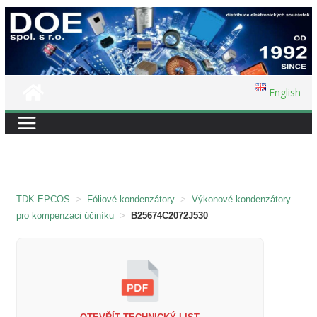
Přeskočit
na
obsah
English
TDK-EPCOS
>
Fóliové kondenzátory
>
Výkonové kondenzátory
pro kompenzaci účiníku
>
B25674C2072J530