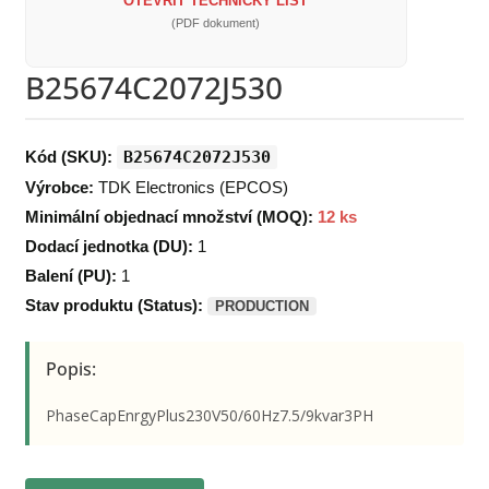
OTEVŘÍT TECHNICKÝ LIST
(PDF dokument)
B25674C2072J530
Kód (SKU):
B25674C2072J530
Výrobce:
TDK Electronics (EPCOS)
Minimální objednací množství (MOQ):
12 ks
Dodací jednotka (DU):
1
Balení (PU):
1
Stav produktu (Status):
PRODUCTION
Popis:
PhaseCapEnrgyPlus230V50/60Hz7.5/9kvar3PH