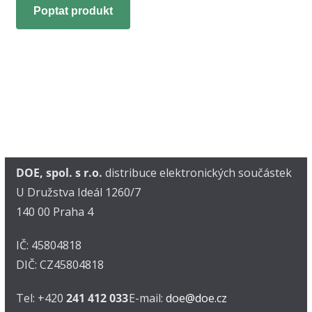
Poptat produkt
DOE, spol. s r.o.
distribuce elektronických součástek
U Družstva Ideál 1260/7
140 00 Praha 4
IČ: 45804818
DIČ: CZ45804818
Tel: +420
241 412 033
E-mail:
doe@doe.cz