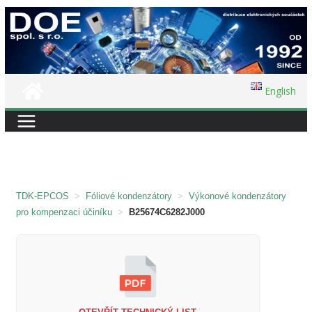
Přeskočit
na
obsah
English
TDK-EPCOS
>
Fóliové kondenzátory
>
Výkonové kondenzátory
pro kompenzaci účiníku
>
B25674C6282J000