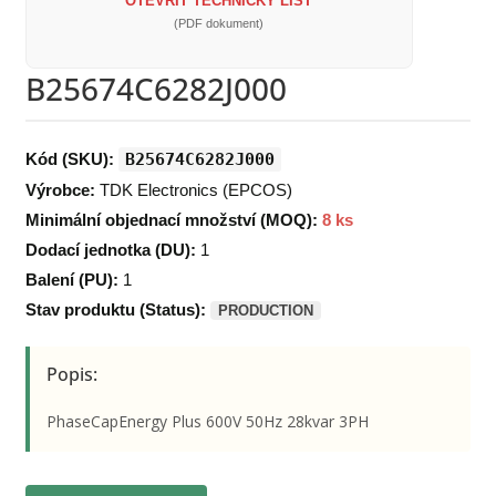
OTEVŘÍT TECHNICKÝ LIST
(PDF dokument)
B25674C6282J000
Kód (SKU):
B25674C6282J000
Výrobce:
TDK Electronics (EPCOS)
Minimální objednací množství (MOQ):
8 ks
Dodací jednotka (DU):
1
Balení (PU):
1
Stav produktu (Status):
PRODUCTION
Popis:
PhaseCapEnergy Plus 600V 50Hz 28kvar 3PH