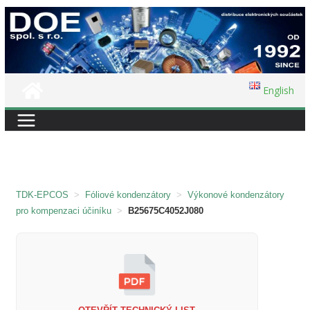
Přeskočit
na
obsah
English
TDK-EPCOS
>
Fóliové kondenzátory
>
Výkonové kondenzátory
pro kompenzaci účiníku
>
B25675C4052J080