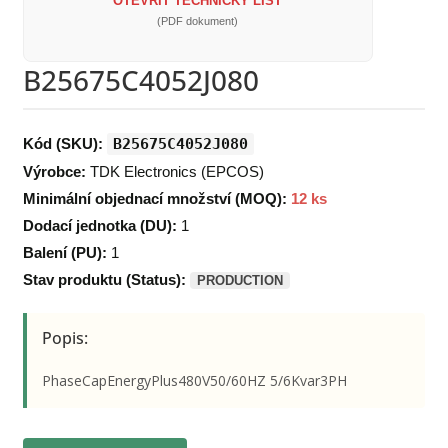
OTEVŘÍT TECHNICKÝ LIST
(PDF dokument)
B25675C4052J080
Kód (SKU):
B25675C4052J080
Výrobce:
TDK Electronics (EPCOS)
Minimální objednací množství (MOQ):
12 ks
Dodací jednotka (DU):
1
Balení (PU):
1
Stav produktu (Status):
PRODUCTION
Popis:
PhaseCapEnergyPlus480V50/60HZ 5/6Kvar3PH