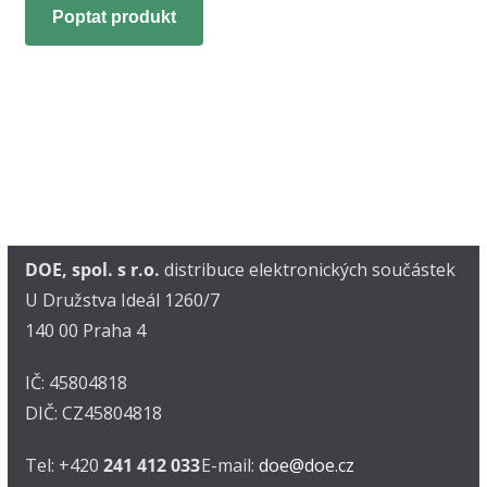
Poptat produkt
DOE, spol. s r.o.
distribuce elektronických součástek
U Družstva Ideál 1260/7
140 00 Praha 4
IČ: 45804818
DIČ: CZ45804818
Tel: +420
241 412 033
E-mail:
doe@doe.cz