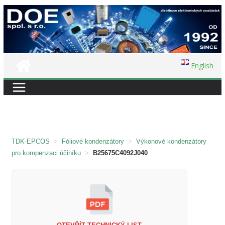
Přeskočit
na
obsah
English
TDK-EPCOS
>
Fóliové kondenzátory
>
Výkonové kondenzátory
pro kompenzaci účiníku
>
B25675C4092J040