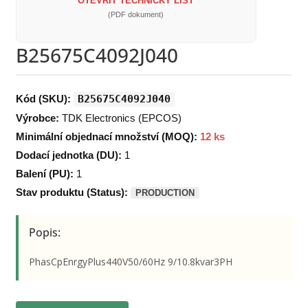
OTEVŘÍT TECHNICKÝ LIST
(PDF dokument)
B25675C4092J040
Kód (SKU):
B25675C4092J040
Výrobce:
TDK Electronics (EPCOS)
Minimální objednací množství (MOQ):
12 ks
Dodací jednotka (DU):
1
Balení (PU):
1
Stav produktu (Status):
PRODUCTION
Popis:
PhasCpEnrgyPlus440V50/60Hz 9/10.8kvar3PH