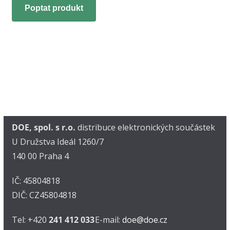
Poptat produkt
DOE, spol. s r.o.
distribuce elektronických součástek
U Družstva Ideál 1260/7
140 00 Praha 4
IČ: 45804818
DIČ: CZ45804818
Tel: +420
241 412 033
E-mail:
doe@doe.cz